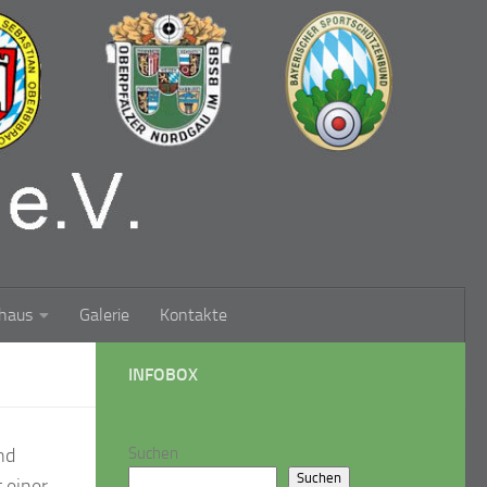
haus
Galerie
Kontakte
INFOBOX
nd
Suchen
Suchen
 einer