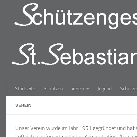
Zum Inhalt springen
Startseite
Schützen
Verein
Jugend
Schütze
VEREIN
Unser Verein wurde im Jahr 1951 gegründet und hat 
Luftpistole erfordert seit jeher Konzentration, Ausdau