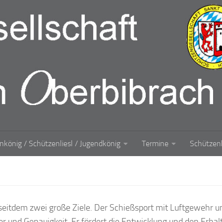
nkönig / Schützenliesl / Jugendkönig
Termine
Schützen
seitdem zwei große Ziele. Der Schießsport mit Luftgewehr u
er und Genauigkeit. Er fördert die Entwicklung und den Erhalt