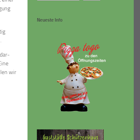
igung
Neueste Info
tig
.
 dar-
Eine
len wir