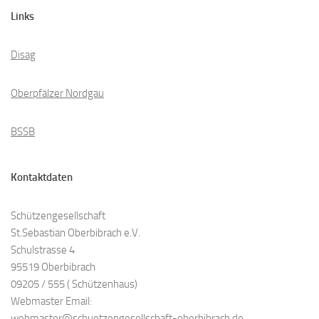
Links
Disag
Oberpfälzer Nordgau
BSSB
Kontaktdaten
Schützengesellschaft
St.Sebastian Oberbibrach e.V.
Schulstrasse 4
95519 Oberbibrach
09205 / 555 ( Schützenhaus)
Webmaster Email:
webmaster@schuetzengesellschaft-oberbibrach.de