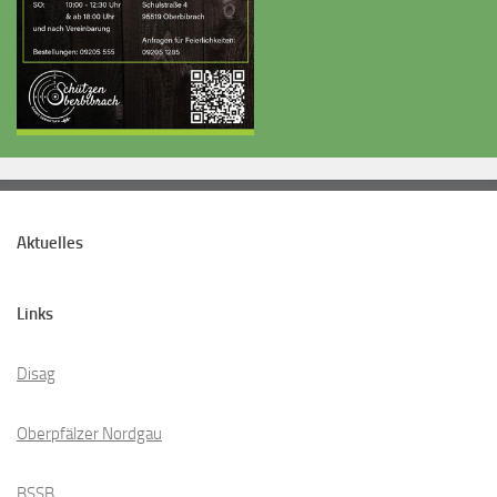
Aktuelles
Links
Disag
Oberpfälzer Nordgau
BSSB